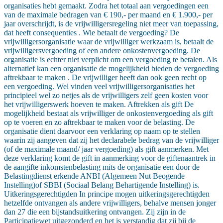
organisaties hebt gemaakt. Zodra het totaal aan vergoedingen een
van de maximale bedragen van € 190,- per maand en € 1.900,- per
jaar overschrijdt, is de vrijwilligersregeling niet meer van toepassing,
dat heeft consequenties . Wie betaalt de vergoeding? De
vrijwilligersorganisatie waar de vrijwilliger werkzaam is, betaalt de
vrijwilligersvergoeding of een andere onkostenvergoeding. De
organisatie is echter niet verplicht om een vergoeding te betalen. Als
alternatief kan een organisatie de mogelijkheid bieden de vergoeding
aftrekbaar te maken . De vrijwilliger heeft dan ook geen recht op
een vergoeding. Wel vinden veel vrijwilligersorganisaties het
principieel wel zo netjes als de vrijwilligers zelf geen kosten voor
het vrijwilligerswerk hoeven te maken. Aftrekken als gift De
mogelijkheid bestaat als vrijwilliger de onkostenvergoeding als gift
op te voeren en zo aftrekbaar te maken voor de belasting. De
organisatie dient daarvoor een verklaring op naam op te stellen
waarin zij aangeven dat zij het declarabele bedrag van de vrijwilliger
(of de maximale maand/ jaar vergoeding) als gift aanmerken. Met
deze verklaring komt de gift in aanmerking voor de giftenaantrek in
de aangifte inkomstenbelasting mits de organisatie een door de
Belastingdienst erkende ANBI (Algemeen Nut Beogende
Instelling)of SBBI (Sociaal Belang Behartigende Instelling) is.
Uitkeringsgerechtigden In principe mogen uitkeringsgerechtigden
hetzelfde ontvangen als andere vrijwilligers, behalve mensen jonger
dan 27 die een bijstandsuitkering ontvangen. Zij zijn in de
Participatiewet uitgezonderd en het is verstandig dat zij bij de