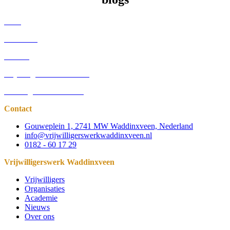
Alles
Informatie
Nieuws
Vrijwilliger aan het woord
Ervaringsverhalen MDT
Contact
Gouweplein 1, 2741 MW Waddinxveen, Nederland
info@vrijwilligerswerkwaddinxveen.nl
0182 - 60 17 29
Vrijwilligerswerk Waddinxveen
Vrijwilligers
Organisaties
Academie
Nieuws
Over ons