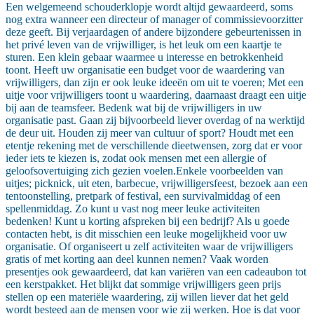
Een welgemeend schouderklopje wordt altijd gewaardeerd, soms
nog extra wanneer een directeur of manager of commissievoorzitter
deze geeft. Bij verjaardagen of andere bijzondere gebeurtenissen in
het privé leven van de vrijwilliger, is het leuk om een kaartje te
sturen. Een klein gebaar waarmee u interesse en betrokkenheid
toont. Heeft uw organisatie een budget voor de waardering van
vrijwilligers, dan zijn er ook leuke ideeën om uit te voeren; Met een
uitje voor vrijwilligers toont u waardering, daarnaast draagt een uitje
bij aan de teamsfeer. Bedenk wat bij de vrijwilligers in uw
organisatie past. Gaan zij bijvoorbeeld liever overdag of na werktijd
de deur uit. Houden zij meer van cultuur of sport? Houdt met een
etentje rekening met de verschillende dieetwensen, zorg dat er voor
ieder iets te kiezen is, zodat ook mensen met een allergie of
geloofsovertuiging zich gezien voelen.Enkele voorbeelden van
uitjes; picknick, uit eten, barbecue, vrijwilligersfeest, bezoek aan een
tentoonstelling, pretpark of festival, een survivalmiddag of een
spellenmiddag. Zo kunt u vast nog meer leuke activiteiten
bedenken! Kunt u korting afspreken bij een bedrijf? Als u goede
contacten hebt, is dit misschien een leuke mogelijkheid voor uw
organisatie. Of organiseert u zelf activiteiten waar de vrijwilligers
gratis of met korting aan deel kunnen nemen? Vaak worden
presentjes ook gewaardeerd, dat kan variëren van een cadeaubon tot
een kerstpakket. Het blijkt dat sommige vrijwilligers geen prijs
stellen op een materiële waardering, zij willen liever dat het geld
wordt besteed aan de mensen voor wie zij werken. Hoe is dat voor