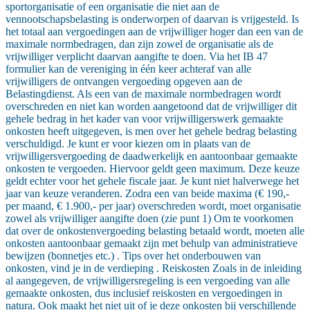
sportorganisatie of een organisatie die niet aan de
vennootschapsbelasting is onderworpen of daarvan is vrijgesteld. Is
het totaal aan vergoedingen aan de vrijwilliger hoger dan een van de
maximale normbedragen, dan zijn zowel de organisatie als de
vrijwilliger verplicht daarvan aangifte te doen. Via het IB 47
formulier kan de vereniging in één keer achteraf van alle
vrijwilligers de ontvangen vergoeding opgeven aan de
Belastingdienst. Als een van de maximale normbedragen wordt
overschreden en niet kan worden aangetoond dat de vrijwilliger dit
gehele bedrag in het kader van voor vrijwilligerswerk gemaakte
onkosten heeft uitgegeven, is men over het gehele bedrag belasting
verschuldigd. Je kunt er voor kiezen om in plaats van de
vrijwilligersvergoeding de daadwerkelijk en aantoonbaar gemaakte
onkosten te vergoeden. Hiervoor geldt geen maximum. Deze keuze
geldt echter voor het gehele fiscale jaar. Je kunt niet halverwege het
jaar van keuze veranderen. Zodra een van beide maxima (€ 190,-
per maand, € 1.900,- per jaar) overschreden wordt, moet organisatie
zowel als vrijwilliger aangifte doen (zie punt 1) Om te voorkomen
dat over de onkostenvergoeding belasting betaald wordt, moeten alle
onkosten aantoonbaar gemaakt zijn met behulp van administratieve
bewijzen (bonnetjes etc.) . Tips over het onderbouwen van
onkosten, vind je in de verdieping . Reiskosten Zoals in de inleiding
al aangegeven, de vrijwilligersregeling is een vergoeding van alle
gemaakte onkosten, dus inclusief reiskosten en vergoedingen in
natura. Ook maakt het niet uit of je deze onkosten bij verschillende