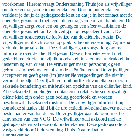
voorkomen. Hierom vraagt Ondersteuning Thuis jou als vrijwilliger
om deze gedragscode te ondertekenen. Door te ondertekenen
verklaar je dat je de gedragscode kent en dat je in het contact met de
cliënt/het gezin/kind niet tegen de gedragscode in zult handelen. De
vrijwilliger zorgt voor een omgeving en een sfeer waarbinnen de
cliënt/het gezin/het kind zich veilig en gerespecteerd voelt. De
vrijwilliger respecteert de leefwijze van de cliënt/het gezin. De
vrijwilliger richt zich vooral op praktische ondersteuning. Zij mengt
zich niet in privé zaken. De vrijwilliger gaat zorgvuldig om met
informatie over de cliënt/het gezin. Deze informatie wordt niet
gedeeld met derden tenzij dit noodzakelijk is, en met uitdrukkelijke
instemming van cliënt. De vrijwilliger maakt persoonlijk geen
gebruik van beeldmateriaal van de cliënt/het gezin. De vrijwilliger
accepteert en geeft geen (im-)materiële vergoedingen die niet in
verhouding zijn. De vrijwilliger onthoudt zich van elke vorm van
seksuele benadering en misbruik ten opzichte van de cliënt/het kind.
Alle seksuele handelingen, contacten en relaties tussen vrijwilliger
cliënt/ kind zijn onder geen beding geoorloofd en worden
beschouwd als seksueel misbruik. De vrijwilliger informeert bij
complexe situaties altijd bij de projectleiding/opdrachtgever naar de
beste manier van handelen. De vrijwilliger gaat akkoord met het
aanvragen van een VOG. De vrijwilliger gaat akkoord met de
gedragscode en zal deze ook ondertekenen. Deze gedragscode is
vastgesteld door Ondersteuning Thuis. Naam: Datum:
Handtekening: