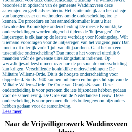
beoordeelt in opdracht van de gemeente Waddinxveen deze
aanvragen en geeft advies hierin. Het is uiteindelijk aan het college
van burgemeester en wethouders om de onderscheiding toe te
kennen. De procedure en het aanmeldformulier kunt u hier
downloaden Koninklijke onderscheiding De meeste Koninklijke
onderscheidingen worden uitgereikt tijdens de 'lintjesregen'. De
lintjesregen is elk jaar op de laatste werkdag voor Koningsdag. Wilt
u iemand voordragen voor de lintjesregen van het volgend jaar? Dan
moet u dit uiterlijk vóór 1 juli van dit jaar doen. Gaat het om een
tussentijdse onderscheiding? Dan moet u het voorstel uiterlijk 6
maanden vóór de gewenste uitreikingsdatum indienen. Op
www.lintjes.nl leest u meer over hoe de persoon de onderscheiding
kan krijgen. Verschillende koninklijke onderscheidingen: De
Militaire Willems-Orde. Dit is de hoogste onderscheiding voor
dapperheid. Sinds 1940 kunnen militairen en burgers lid zijn van de
Militaire Willems-Orde. De Orde van Oranje-Nassau. Deze
onderscheiding is voor personen die iets bijzonders hebben gedaan
voor de samenleving. De Orde van de Nederlandse Leeuw. Deze
onderscheiding is voor personen die iets buitengewoon bijzonders
hebben gedaan voor de samenleving.
Lees meer
Naar de Vrijwilligerswerk Waddinxveen
blogs