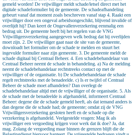
gemeld worden! De vrijwilliger meldt schade/letsel direct met het
digitale schadeformulier bij de gemeente. De schadeafhandeling
gebeurt vanaf dat moment zoals beschreven vanaf stap 4. Raakt een
vrijwilliger door een ongeval arbeidsongeschikt, blijvend invalide of
overlijdt hij? Dan keert de Ongevallenverzekering eenmalig een
bedrag uit. De gemeente heeft bij het regelen van de VNG
Vrijwilligersverzekering aangegeven welk bedrag dat bij overlijden
moet zijn. 2. De vrijwilliger gaat naar de site van de gemeente,
downloadt het formulier om de schade te melden en stuurt het
ingevulde formulier naar zijn gemeente. 3. De gemeente meldt de
schade digitaal bij Centraal Beheer. 4. Een schadebehandelaar van
Centraal Beheer neemt de schade in behandeling. a) Na de melding
neemt de schadebehandelaar rechtstreeks contact op met de
vrijwilliger of de organisatie. b) De schadebehandelaar de schade
regelt rechtstreeks met de benadeelde. c) Is er twijfel of Centraal
Beheer de schade moet afhandelen? Dan overlegt de
schadebehandelaar altijd met de vrijwilliger of de organisatie. 5. Als
de schade met de benadeelde is afgehandeld, informeert Centraal
Beheer: degene die de schade gemeld heeft, als dat iemand anders is
dan degene die de schade had; de gemeente; omdat zij de VNG
Vrijwilligersverzekering gesloten heeft en de schade op die
verzekering is afgehandeld. Veelgestelde vragen: Mag ik als
vrijwilliger een vergoeding krijgen voor werk dat ik doe? Ja, dat
mag. Zolang de vergoeding maar binnen de grenzen blijft die de
Belastingdienst hiervoor hanteert. De vrijgestelde bedragen vindt u