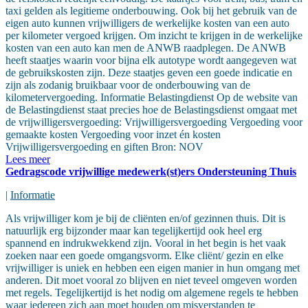
taxi gelden als legitieme onderbouwing. Ook bij het gebruik van de
eigen auto kunnen vrijwilligers de werkelijke kosten van een auto
per kilometer vergoed krijgen. Om inzicht te krijgen in de werkelijke
kosten van een auto kan men de ANWB raadplegen. De ANWB
heeft staatjes waarin voor bijna elk autotype wordt aangegeven wat
de gebruikskosten zijn. Deze staatjes geven een goede indicatie en
zijn als zodanig bruikbaar voor de onderbouwing van de
kilometervergoeding. Informatie Belastingdienst Op de website van
de Belastingdienst staat precies hoe de Belastingsdienst omgaat met
de vrijwilligersvergoeding: Vrijwilligersvergoeding Vergoeding voor
gemaakte kosten Vergoeding voor inzet én kosten
Vrijwilligersvergoeding en giften Bron: NOV
Lees meer
Gedragscode vrijwillige medewerk(st)ers Ondersteuning Thuis
|
Informatie
Als vrijwilliger kom je bij de cliënten en/of gezinnen thuis. Dit is
natuurlijk erg bijzonder maar kan tegelijkertijd ook heel erg
spannend en indrukwekkend zijn. Vooral in het begin is het vaak
zoeken naar een goede omgangsvorm. Elke cliënt/ gezin en elke
vrijwilliger is uniek en hebben een eigen manier in hun omgang met
anderen. Dit moet vooral zo blijven en niet teveel omgeven worden
met regels. Tegelijkertijd is het nodig om algemene regels te hebben
waar iedereen zich aan moet houden om misverstanden te