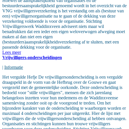
Hoewel de aansprakelijkheid van organisaties en de
bestuurdersaansprakelijkheid genoemd wordt in het overzicht van de
VNG vrijwilligersverzekering is het verstandig om als (bestuur van
een) vrijwilligersorganisatie na te gaan of de dekking van deze
verzekering voldoende is voor de organisatie. Stichting
Vrijwilligerswerk Waddinxveen adviseert niets maar wil
benadrukken dat een ieder een eigen weloverwogen afweging moet
maken al dan niet een eigen
(bestuurders)aansprakelijkheidsverzekering af te sluiten, met een
passende dekking voor de organisatie.
Lees meer
Vrijwilligers-onderscheidingen
|
Informatie
Het vergulde Hefje De vrijwilligersonderscheiding is een vergulde
draagspeld in de vorm van de Hefbrug over de Gouwe en gaat
vergezeld met de gemeentelijke oorkonde. Deze onderscheiding is
bedoeld voor "stille vrijwilligers", mensen die zich jarenlang
belangeloos inzetten voor hun medemens en de Waddinxveense
samenleving zonder ooit op de voorgrond te treden. Om het
bijzondere karakter van de onderscheiding te waarborgen worden er
maximaal 4 onderscheidingen per jaar uitgereikt. Hier de lijst met
vrijwilligers die de vrijwilligersonderscheiding al hebben ontvangen.
Organisaties en stichtingen kunnen hun trouwe vrijwilligers
voordragen voor deze onderscheiding. Stichting Vrijwilligerswerk