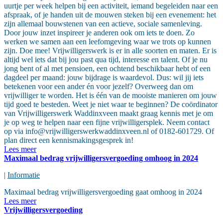
uurtje per week helpen bij een activiteit, iemand begeleiden naar een
afspraak, of je handen uit de mouwen steken bij een evenement: het
zijn allemaal bouwstenen van een actieve, sociale samenleving.
Door jouw inzet inspireer je anderen ook om iets te doen. Zo
werken we samen aan een leefomgeving waar we trots op kunnen
zijn. Doe mee! Vrijwilligerswerk is er in alle soorten en maten. Er is
altijd wel iets dat bij jou past qua tijd, interesse en talent. Of je nu
jong bent of al met pensioen, een ochtend beschikbaar hebt of een
dagdeel per maand: jouw bijdrage is waardevol. Dus: wil jij iets
betekenen voor een ander én voor jezelf? Overweeg dan om
vrijwilliger te worden. Het is één van de mooiste manieren om jouw
tijd goed te besteden. Weet je niet waar te beginnen? De coördinator
van Vrijwilligerswerk Waddinxveen maakt graag kennis met je om
je op weg te helpen naar een fijne vrijwilligersplek. Neem contact
op via
info@vrijwilligerswerkwaddinxveen.nl
of 0182-601729. Of
plan direct een kennismakingsgesprek in!
Lees meer
Maximaal bedrag vrijwilligersvergoeding omhoog in 2024
|
Informatie
Maximaal bedrag vrijwilligersvergoeding gaat omhoog in 2024
Lees meer
Vrijwilligersvergoeding