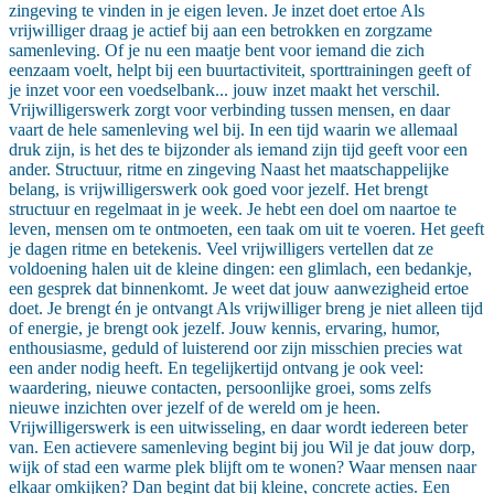
zingeving te vinden in je eigen leven. Je inzet doet ertoe Als
vrijwilliger draag je actief bij aan een betrokken en zorgzame
samenleving. Of je nu een maatje bent voor iemand die zich
eenzaam voelt, helpt bij een buurtactiviteit, sporttrainingen geeft of
je inzet voor een voedselbank... jouw inzet maakt het verschil.
Vrijwilligerswerk zorgt voor verbinding tussen mensen, en daar
vaart de hele samenleving wel bij. In een tijd waarin we allemaal
druk zijn, is het des te bijzonder als iemand zijn tijd geeft voor een
ander. Structuur, ritme en zingeving Naast het maatschappelijke
belang, is vrijwilligerswerk ook goed voor jezelf. Het brengt
structuur en regelmaat in je week. Je hebt een doel om naartoe te
leven, mensen om te ontmoeten, een taak om uit te voeren. Het geeft
je dagen ritme en betekenis. Veel vrijwilligers vertellen dat ze
voldoening halen uit de kleine dingen: een glimlach, een bedankje,
een gesprek dat binnenkomt. Je weet dat jouw aanwezigheid ertoe
doet. Je brengt én je ontvangt Als vrijwilliger breng je niet alleen tijd
of energie, je brengt ook jezelf. Jouw kennis, ervaring, humor,
enthousiasme, geduld of luisterend oor zijn misschien precies wat
een ander nodig heeft. En tegelijkertijd ontvang je ook veel:
waardering, nieuwe contacten, persoonlijke groei, soms zelfs
nieuwe inzichten over jezelf of de wereld om je heen.
Vrijwilligerswerk is een uitwisseling, en daar wordt iedereen beter
van. Een actievere samenleving begint bij jou Wil je dat jouw dorp,
wijk of stad een warme plek blijft om te wonen? Waar mensen naar
elkaar omkijken? Dan begint dat bij kleine, concrete acties. Een