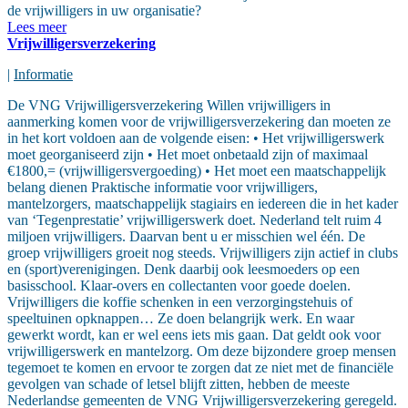
de vrijwilligers in uw organisatie?
Lees meer
Vrijwilligersverzekering
|
Informatie
De VNG Vrijwilligersverzekering Willen vrijwilligers in
aanmerking komen voor de vrijwilligersverzekering dan moeten ze
in het kort voldoen aan de volgende eisen: • Het vrijwilligerswerk
moet georganiseerd zijn • Het moet onbetaald zijn of maximaal
€1800,= (vrijwilligersvergoeding) • Het moet een maatschappelijk
belang dienen Praktische informatie voor vrijwilligers,
mantelzorgers, maatschappelijk stagiairs en iedereen die in het kader
van ‘Tegenprestatie’ vrijwilligerswerk doet. Nederland telt ruim 4
miljoen vrijwilligers. Daarvan bent u er misschien wel één. De
groep vrijwilligers groeit nog steeds. Vrijwilligers zijn actief in clubs
en (sport)verenigingen. Denk daarbij ook leesmoeders op een
basisschool. Klaar-overs en collectanten voor goede doelen.
Vrijwilligers die koffie schenken in een verzorgingstehuis of
speeltuinen opknappen… Ze doen belangrijk werk. En waar
gewerkt wordt, kan er wel eens iets mis gaan. Dat geldt ook voor
vrijwilligerswerk en mantelzorg. Om deze bijzondere groep mensen
tegemoet te komen en ervoor te zorgen dat ze niet met de financiële
gevolgen van schade of letsel blijft zitten, hebben de meeste
Nederlandse gemeenten de VNG Vrijwilligersverzekering geregeld.