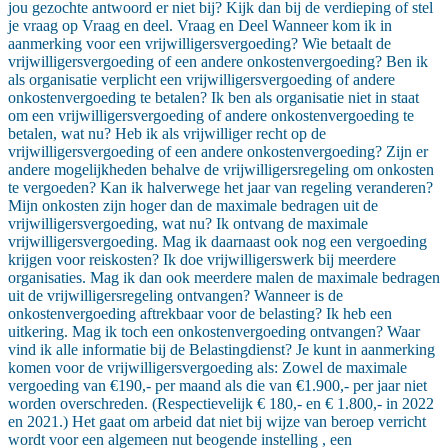
jou gezochte antwoord er niet bij? Kijk dan bij de verdieping of stel
je vraag op Vraag en deel. Vraag en Deel Wanneer kom ik in
aanmerking voor een vrijwilligersvergoeding? Wie betaalt de
vrijwilligersvergoeding of een andere onkostenvergoeding? Ben ik
als organisatie verplicht een vrijwilligersvergoeding of andere
onkostenvergoeding te betalen? Ik ben als organisatie niet in staat
om een vrijwilligersvergoeding of andere onkostenvergoeding te
betalen, wat nu? Heb ik als vrijwilliger recht op de
vrijwilligersvergoeding of een andere onkostenvergoeding? Zijn er
andere mogelijkheden behalve de vrijwilligersregeling om onkosten
te vergoeden? Kan ik halverwege het jaar van regeling veranderen?
Mijn onkosten zijn hoger dan de maximale bedragen uit de
vrijwilligersvergoeding, wat nu? Ik ontvang de maximale
vrijwilligersvergoeding. Mag ik daarnaast ook nog een vergoeding
krijgen voor reiskosten? Ik doe vrijwilligerswerk bij meerdere
organisaties. Mag ik dan ook meerdere malen de maximale bedragen
uit de vrijwilligersregeling ontvangen? Wanneer is de
onkostenvergoeding aftrekbaar voor de belasting? Ik heb een
uitkering. Mag ik toch een onkostenvergoeding ontvangen? Waar
vind ik alle informatie bij de Belastingdienst? Je kunt in aanmerking
komen voor de vrijwilligersvergoeding als: Zowel de maximale
vergoeding van €190,- per maand als die van €1.900,- per jaar niet
worden overschreden. (Respectievelijk € 180,- en € 1.800,- in 2022
en 2021.) Het gaat om arbeid dat niet bij wijze van beroep verricht
wordt voor een algemeen nut beogende instelling , een