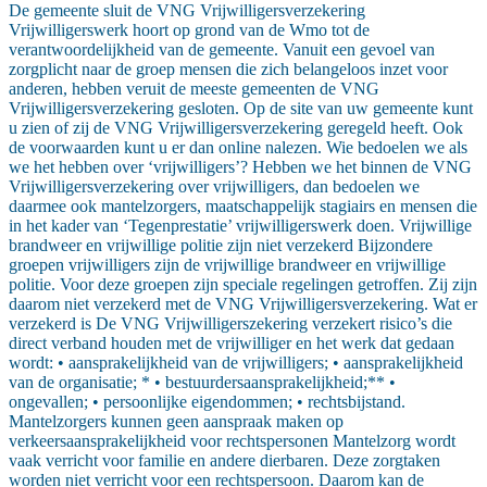
De gemeente sluit de VNG Vrijwilligersverzekering
Vrijwilligerswerk hoort op grond van de Wmo tot de
verantwoordelijkheid van de gemeente. Vanuit een gevoel van
zorgplicht naar de groep mensen die zich belangeloos inzet voor
anderen, hebben veruit de meeste gemeenten de VNG
Vrijwilligersverzekering gesloten. Op de site van uw gemeente kunt
u zien of zij de VNG Vrijwilligersverzekering geregeld heeft. Ook
de voorwaarden kunt u er dan online nalezen. Wie bedoelen we als
we het hebben over ‘vrijwilligers’? Hebben we het binnen de VNG
Vrijwilligersverzekering over vrijwilligers, dan bedoelen we
daarmee ook mantelzorgers, maatschappelijk stagiairs en mensen die
in het kader van ‘Tegenprestatie’ vrijwilligerswerk doen. Vrijwillige
brandweer en vrijwillige politie zijn niet verzekerd Bijzondere
groepen vrijwilligers zijn de vrijwillige brandweer en vrijwillige
politie. Voor deze groepen zijn speciale regelingen getroffen. Zij zijn
daarom niet verzekerd met de VNG Vrijwilligersverzekering. Wat er
verzekerd is De VNG Vrijwilligerszekering verzekert risico’s die
direct verband houden met de vrijwilliger en het werk dat gedaan
wordt: • aansprakelijkheid van de vrijwilligers; • aansprakelijkheid
van de organisatie; * • bestuurdersaansprakelijkheid;** •
ongevallen; • persoonlijke eigendommen; • rechtsbijstand.
Mantelzorgers kunnen geen aanspraak maken op
verkeersaansprakelijkheid voor rechtspersonen Mantelzorg wordt
vaak verricht voor familie en andere dierbaren. Deze zorgtaken
worden niet verricht voor een rechtspersoon. Daarom kan de