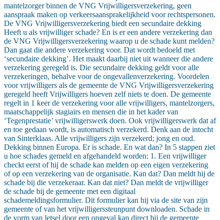
mantelzorger binnen de VNG Vrijwilligersverzekering, geen
aanspraak maken op verkeersaansprakelijkheid voor rechtspersonen.
De VNG Vrijwilligersverzekering biedt een secundaire dekking
Heeft u als vrijwilliger schade? En is er een andere verzekering dan
de VNG Vrijwilligersverzekering waarop u de schade kunt melden?
Dan gaat die andere verzekering voor. Dat wordt bedoeld met
‘secundaire dekking’. Het maakt daarbij niet uit wanneer die andere
verzekering geregeld is. Die secundaire dekking geldt voor alle
verzekeringen, behalve voor de ongevallenverzekering. Voordelen
voor vrijwilligers als de gemeente de VNG Vrijwilligersverzekering
geregeld heeft Vrijwilligers hoeven zelf niets te doen. De gemeente
regelt in 1 keer de verzekering voor alle vrijwilligers, mantelzorgers,
maatschappelijk stagiairs en mensen die in het kader van
‘Tegenprestatie’ vrijwilligerswerk doen. Ook vrijwilligerswerk dat af
en toe gedaan wordt, is automatisch verzekerd. Denk aan de intocht
van Sinterklaas. Alle vrijwilligers zijn verzekerd; jong en oud.
Dekking binnen Europa. Er is schade. En wat dan? In 5 stappen ziet
u hoe schades gemeld en afgehandeld worden: 1. Een vrijwilliger
checkt eerst of hij de schade kan melden op een eigen verzekering
of op een verzekering van de organisatie. Kan dat? Dan meldt hij de
schade bij die verzekeraar. Kan dat niet? Dan meldt de vrijwilliger
de schade bij de gemeente met een digitaal
schademeldingsformulier. Dit formulier kan hij via de site van zijn
gemeente of van het vrijwilligerssteunpunt downloaden. Schade in
de vorm van letsel door een ongeval kan direct bij de gemeente