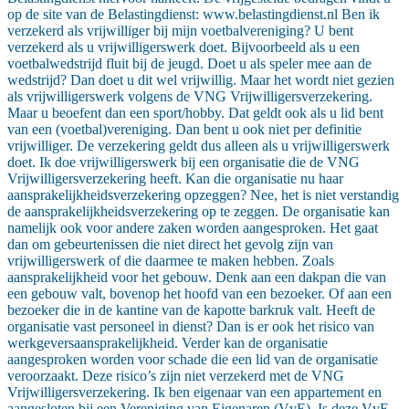
op de site van de Belastingdienst: www.belastingdienst.nl Ben ik
verzekerd als vrijwilliger bij mijn voetbalvereniging? U bent
verzekerd als u vrijwilligerswerk doet. Bijvoorbeeld als u een
voetbalwedstrijd fluit bij de jeugd. Doet u als speler mee aan de
wedstrijd? Dan doet u dit wel vrijwillig. Maar het wordt niet gezien
als vrijwilligerswerk volgens de VNG Vrijwilligersverzekering.
Maar u beoefent dan een sport/hobby. Dat geldt ook als u lid bent
van een (voetbal)vereniging. Dan bent u ook niet per definitie
vrijwilliger. De verzekering geldt dus alleen als u vrijwilligerswerk
doet. Ik doe vrijwilligerswerk bij een organisatie die de VNG
Vrijwilligersverzekering heeft. Kan die organisatie nu haar
aansprakelijkheidsverzekering opzeggen? Nee, het is niet verstandig
de aansprakelijkheidsverzekering op te zeggen. De organisatie kan
namelijk ook voor andere zaken worden aangesproken. Het gaat
dan om gebeurtenissen die niet direct het gevolg zijn van
vrijwilligerswerk of die daarmee te maken hebben. Zoals
aansprakelijkheid voor het gebouw. Denk aan een dakpan die van
een gebouw valt, bovenop het hoofd van een bezoeker. Of aan een
bezoeker die in de kantine van de kapotte barkruk valt. Heeft de
organisatie vast personeel in dienst? Dan is er ook het risico van
werkgeversaansprakelijkheid. Verder kan de organisatie
aangesproken worden voor schade die een lid van de organisatie
veroorzaakt. Deze risico’s zijn niet verzekerd met de VNG
Vrijwilligersverzekering. Ik ben eigenaar van een appartement en
aangesloten bij een Vereniging van Eigenaren (VvE). Is deze VvE