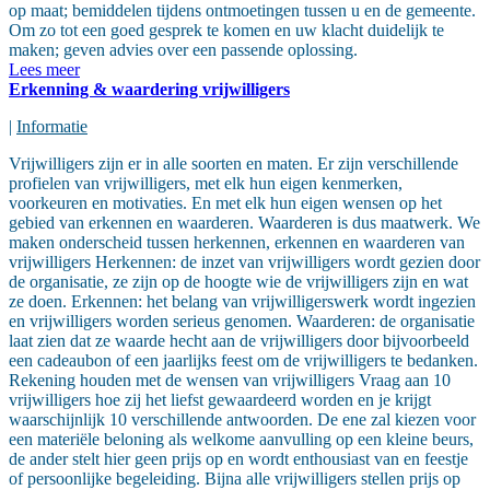
op maat; bemiddelen tijdens ontmoetingen tussen u en de gemeente.
Om zo tot een goed gesprek te komen en uw klacht duidelijk te
maken; geven advies over een passende oplossing.
Lees meer
Erkenning & waardering vrijwilligers
|
Informatie
Vrijwilligers zijn er in alle soorten en maten. Er zijn verschillende
profielen van vrijwilligers, met elk hun eigen kenmerken,
voorkeuren en motivaties. En met elk hun eigen wensen op het
gebied van erkennen en waarderen. Waarderen is dus maatwerk. We
maken onderscheid tussen herkennen, erkennen en waarderen van
vrijwilligers Herkennen: de inzet van vrijwilligers wordt gezien door
de organisatie, ze zijn op de hoogte wie de vrijwilligers zijn en wat
ze doen. Erkennen: het belang van vrijwilligerswerk wordt ingezien
en vrijwilligers worden serieus genomen. Waarderen: de organisatie
laat zien dat ze waarde hecht aan de vrijwilligers door bijvoorbeeld
een cadeaubon of een jaarlijks feest om de vrijwilligers te bedanken.
Rekening houden met de wensen van vrijwilligers Vraag aan 10
vrijwilligers hoe zij het liefst gewaardeerd worden en je krijgt
waarschijnlijk 10 verschillende antwoorden. De ene zal kiezen voor
een materiële beloning als welkome aanvulling op een kleine beurs,
de ander stelt hier geen prijs op en wordt enthousiast van en feestje
of persoonlijke begeleiding. Bijna alle vrijwilligers stellen prijs op