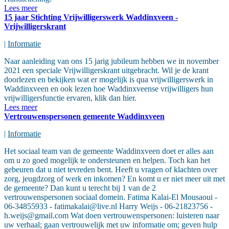
Lees meer
15 jaar Stichting Vrijwilligerswerk Waddinxveen -
Vrijwilligerskrant
|
Informatie
Naar aanleiding van ons 15 jarig jubileum hebben we in november
2021 een speciale Vrijwilligerskrant uitgebracht. Wil je de krant
doorlezen en bekijken wat er mogelijk is qua vrijwilligerswerk in
Waddinxveen en ook lezen hoe Waddinxveense vrijwilligers hun
vrijwilligersfunctie ervaren, klik dan hier.
Lees meer
Vertrouwenspersonen gemeente Waddinxveen
|
Informatie
Het sociaal team van de gemeente Waddinxveen doet er alles aan
om u zo goed mogelijk te ondersteunen en helpen. Toch kan het
gebeuren dat u niet tevreden bent. Heeft u vragen of klachten over
zorg, jeugdzorg of werk en inkomen? En komt u er niet meer uit met
de gemeente? Dan kunt u terecht bij 1 van de 2
vertrouwenspersonen sociaal domein. Fatima Kalai-El Mousaoui -
06-34855933 -
fatimakalai@live.nl
Harry Weijs - 06-21823756 -
h.weijs@gmail.com
Wat doen vertrouwenspersonen: luisteren naar
uw verhaal; gaan vertrouwelijk met uw informatie om; geven hulp