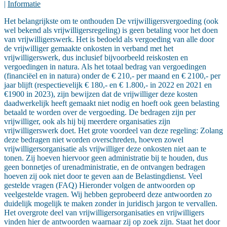
|
Informatie
Het belangrijkste om te onthouden De vrijwilligersvergoeding (ook
wel bekend als vrijwilligersregeling) is geen betaling voor het doen
van vrijwilligerswerk. Het is bedoeld als vergoeding van alle door
de vrijwilliger gemaakte onkosten in verband met het
vrijwilligerswerk, dus inclusief bijvoorbeeld reiskosten en
vergoedingen in natura. Als het totaal bedrag van vergoedingen
(financiëel en in natura) onder de € 210,- per maand en € 2100,- per
jaar blijft (respectievelijk € 180,- en € 1.800,- in 2022 en 2021 en
€1900 in 2023), zijn bewijzen dat de vrijwilliger deze kosten
daadwerkelijk heeft gemaakt niet nodig en hoeft ook geen belasting
betaald te worden over de vergoeding. De bedragen zijn per
vrijwilliger, ook als hij bij meerdere organisaties zijn
vrijwilligerswerk doet. Het grote voordeel van deze regeling: Zolang
deze bedragen niet worden overschreden, hoeven zowel
vrijwilligersorganisatie als vrijwilliger deze onkosten niet aan te
tonen. Zij hoeven hiervoor geen administratie bij te houden, dus
geen bonnetjes of urenadministratie, en de ontvangen bedragen
hoeven zij ook niet door te geven aan de Belastingdienst. Veel
gestelde vragen (FAQ) Hieronder volgen de antwoorden op
veelgestelde vragen. Wij hebben geprobeerd deze antwoorden zo
duidelijk mogelijk te maken zonder in juridisch jargon te vervallen.
Het overgrote deel van vrijwilligersorganisaties en vrijwilligers
vinden hier de antwoorden waarnaar zij op zoek zijn. Staat het door