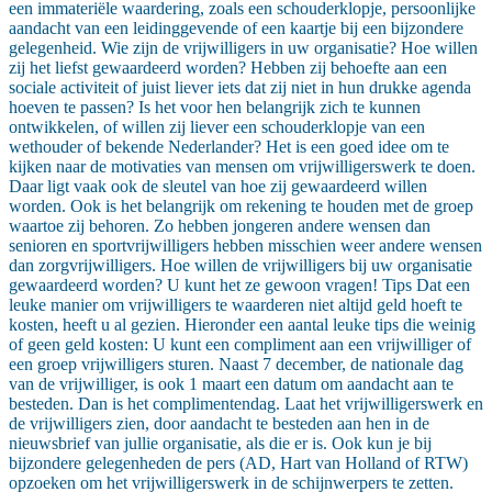
een immateriële waardering, zoals een schouderklopje, persoonlijke
aandacht van een leidinggevende of een kaartje bij een bijzondere
gelegenheid. Wie zijn de vrijwilligers in uw organisatie? Hoe willen
zij het liefst gewaardeerd worden? Hebben zij behoefte aan een
sociale activiteit of juist liever iets dat zij niet in hun drukke agenda
hoeven te passen? Is het voor hen belangrijk zich te kunnen
ontwikkelen, of willen zij liever een schouderklopje van een
wethouder of bekende Nederlander? Het is een goed idee om te
kijken naar de motivaties van mensen om vrijwilligerswerk te doen.
Daar ligt vaak ook de sleutel van hoe zij gewaardeerd willen
worden. Ook is het belangrijk om rekening te houden met de groep
waartoe zij behoren. Zo hebben jongeren andere wensen dan
senioren en sportvrijwilligers hebben misschien weer andere wensen
dan zorgvrijwilligers. Hoe willen de vrijwilligers bij uw organisatie
gewaardeerd worden? U kunt het ze gewoon vragen! Tips Dat een
leuke manier om vrijwilligers te waarderen niet altijd geld hoeft te
kosten, heeft u al gezien. Hieronder een aantal leuke tips die weinig
of geen geld kosten: U kunt een compliment aan een vrijwilliger of
een groep vrijwilligers sturen. Naast 7 december, de nationale dag
van de vrijwilliger, is ook 1 maart een datum om aandacht aan te
besteden. Dan is het complimentendag. Laat het vrijwilligerswerk en
de vrijwilligers zien, door aandacht te besteden aan hen in de
nieuwsbrief van jullie organisatie, als die er is. Ook kun je bij
bijzondere gelegenheden de pers (AD, Hart van Holland of RTW)
opzoeken om het vrijwilligerswerk in de schijnwerpers te zetten.