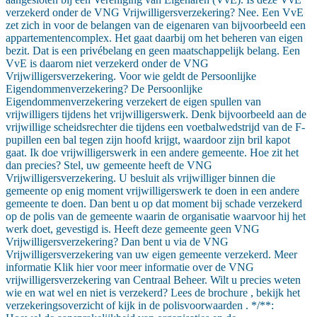
verzekerd onder de VNG Vrijwilligersverzekering? Nee. Een VvE
zet zich in voor de belangen van de eigenaren van bijvoorbeeld een
appartementencomplex. Het gaat daarbij om het beheren van eigen
bezit. Dat is een privébelang en geen maatschappelijk belang. Een
VvE is daarom niet verzekerd onder de VNG
Vrijwilligersverzekering. Voor wie geldt de Persoonlijke
Eigendommenverzekering? De Persoonlijke
Eigendommenverzekering verzekert de eigen spullen van
vrijwilligers tijdens het vrijwilligerswerk. Denk bijvoorbeeld aan de
vrijwillige scheidsrechter die tijdens een voetbalwedstrijd van de F-
pupillen een bal tegen zijn hoofd krijgt, waardoor zijn bril kapot
gaat. Ik doe vrijwilligerswerk in een andere gemeente. Hoe zit het
dan precies? Stel, uw gemeente heeft de VNG
Vrijwilligersverzekering. U besluit als vrijwilliger binnen die
gemeente op enig moment vrijwilligerswerk te doen in een andere
gemeente te doen. Dan bent u op dat moment bij schade verzekerd
op de polis van de gemeente waarin de organisatie waarvoor hij het
werk doet, gevestigd is. Heeft deze gemeente geen VNG
Vrijwilligersverzekering? Dan bent u via de VNG
Vrijwilligersverzekering van uw eigen gemeente verzekerd. Meer
informatie Klik hier voor meer informatie over de VNG
vrijwilligersverzekering van Centraal Beheer. Wilt u precies weten
wie en wat wel en niet is verzekerd? Lees de brochure , bekijk het
verzekeringsoverzicht of kijk in de polisvoorwaarden . */**: