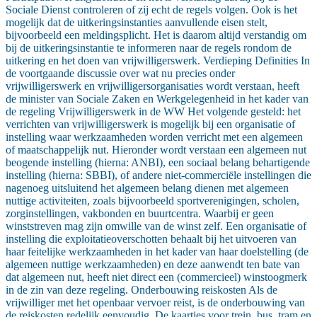
Sociale Dienst controleren of zij echt de regels volgen. Ook is het
mogelijk dat de uitkeringsinstanties aanvullende eisen stelt,
bijvoorbeeld een meldingsplicht. Het is daarom altijd verstandig om
bij de uitkeringsinstantie te informeren naar de regels rondom de
uitkering en het doen van vrijwilligerswerk. Verdieping Definities In
de voortgaande discussie over wat nu precies onder
vrijwilligerswerk en vrijwilligersorganisaties wordt verstaan, heeft
de minister van Sociale Zaken en Werkgelegenheid in het kader van
de regeling Vrijwilligerswerk in de WW Het volgende gesteld: het
verrichten van vrijwilligerswerk is mogelijk bij een organisatie of
instelling waar werkzaamheden worden verricht met een algemeen
of maatschappelijk nut. Hieronder wordt verstaan een algemeen nut
beogende instelling (hierna: ANBI), een sociaal belang behartigende
instelling (hierna: SBBI), of andere niet-commerciële instellingen die
nagenoeg uitsluitend het algemeen belang dienen met algemeen
nuttige activiteiten, zoals bijvoorbeeld sportverenigingen, scholen,
zorginstellingen, vakbonden en buurtcentra. Waarbij er geen
winststreven mag zijn omwille van de winst zelf. Een organisatie of
instelling die exploitatieoverschotten behaalt bij het uitvoeren van
haar feitelijke werkzaamheden in het kader van haar doelstelling (de
algemeen nuttige werkzaamheden) en deze aanwendt ten bate van
dat algemeen nut, heeft niet direct een (commercieel) winstoogmerk
in de zin van deze regeling. Onderbouwing reiskosten Als de
vrijwilliger met het openbaar vervoer reist, is de onderbouwing van
de reiskosten redelijk eenvoudig. De kaartjes voor trein, bus, tram en