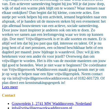
van. Een actievere samenleving begint bij jou Wil je dat jouw dorp,
wijk of stad een warme plek blijft om te wonen? Waar mensen naar
elkaar omkijken? Dan begint dat bij kleine, concrete acties. Een
uurtje per week helpen bij een activiteit, iemand begeleiden naar een
afspraak, of je handen uit de mouwen steken bij een evenement: het
zijn allemaal bouwstenen van een actieve, sociale samenleving.
Door jouw inzet inspireer je anderen ook om iets te doen. Zo
werken we samen aan een leefomgeving waar we trots op kunnen
zijn. Doe mee! Vrijwilligerswerk is er in alle soorten en maten. Er is
altijd wel iets dat bij jou past qua tijd, interesse en talent. Of je nu
jong bent of al met pensioen, een ochtend beschikbaar hebt of een
dagdeel per maand: jouw bijdrage is waardevol. Dus: wil jij iets
betekenen voor een ander én voor jezelf? Overweeg dan om
vrijwilliger te worden. Het is één van de mooiste manieren om jouw
tijd goed te besteden. Weet je niet waar te beginnen? De coördinator
van Vrijwilligerswerk Waddinxveen maakt graag kennis met je om
je op weg te helpen naar een fijne vrijwilligersplek. Neem contact
op via
info@vrijwilligerswerkwaddinxveen.nl
of 0182-601729. Of
plan direct een kennismakingsgesprek in!
Lees meer
Contact
Gouweplein 1, 2741 MW Waddinxveen, Nederland
info@vrijwilligerswerkwaddinxveen.nl