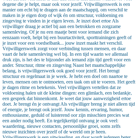
degene die je helpt, maar ook voor jezelf. Vrijwilligerswerk is een
manier om echt bij te dragen aan de maatschappij, om verschil te
maken in je eigen dorp of wijk én om structuur, voldoening en
zingeving te vinden in je eigen leven. Je inzet doet ertoe Als
vrijwilliger draag je actief bij aan een betrokken en zorgzame
samenleving. Of je nu een maatje bent voor iemand die zich
eenzaam voelt, helpt bij een buurtactiviteit, sporttrainingen geeft of
je inzet voor een voedselbank... jouw inzet maakt het verschil.
Vrijwilligerswerk zorgt voor verbinding tussen mensen, en daar
vaart de hele samenleving wel bij. In een tijd waarin we allemaal
druk zijn, is het des te bijzonder als iemand zijn tijd geeft voor een
ander. Structuur, ritme en zingeving Naast het maatschappelijke
belang, is vrijwilligerswerk ook goed voor jezelf. Het brengt
structuur en regelmaat in je week. Je hebt een doel om naartoe te
leven, mensen om te ontmoeten, een taak om uit te voeren. Het geeft
je dagen ritme en betekenis. Veel vrijwilligers vertellen dat ze
voldoening halen uit de kleine dingen: een glimlach, een bedankje,
een gesprek dat binnenkomt. Je weet dat jouw aanwezigheid ertoe
doet. Je brengt én je ontvangt Als vrijwilliger breng je niet alleen tijd
of energie, je brengt ook jezelf. Jouw kennis, ervaring, humor,
enthousiasme, geduld of luisterend oor zijn misschien precies wat
een ander nodig heeft. En tegelijkertijd ontvang je ook veel:
waardering, nieuwe contacten, persoonlijke groei, soms zelfs
nieuwe inzichten over jezelf of de wereld om je heen.
Vrijwilligerswerk is een uitwisseling, en daar wordt iedereen beter