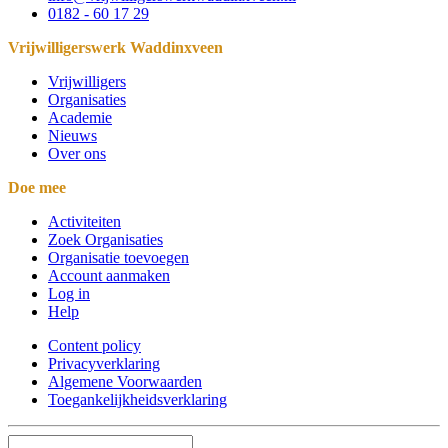
0182 - 60 17 29
Vrijwilligerswerk Waddinxveen
Vrijwilligers
Organisaties
Academie
Nieuws
Over ons
Doe mee
Activiteiten
Zoek Organisaties
Organisatie toevoegen
Account aanmaken
Log in
Help
Content policy
Privacyverklaring
Algemene Voorwaarden
Toegankelijkheidsverklaring