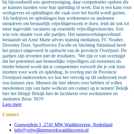
bij bijvoorbeeld een sportvereniging, daar competenties opdoen die
ze kunnen inzetten voor hun opleiding of werk. Dat is een kans voor
werkgevers en opleidingen die vaak over het hoofd wordt gezien.
Als bedrijven en opleidingen hun werknemers en studenten
stimuleren om bestuurlijk vrijwilligerswerk te doen, leidt dit ook tot
meer ingevulde vacatures op essentiële vrijwilligersfuncties. Een
win-win situatie voor alle partijen. Het samenwerkingsverband
bestaande uit Anne Marie advies training mediation, FC Noaber,
Deventer Doet, SportService Zwolle en Stichting Stimuland heeft
het project uitgevoerd in opdracht van de provincie Overijssel. De
partijen zijn tevreden met de resultaten. ‘We zijn er van overtuigd
dat het potentieel aan bestuurlijke vrijwilligers zal toenemen als
breder bekend wordt dat je competenties verwerft die je ook kunt
inzetten voor werk en opleiding. In overleg met de Provincie
Overijssel onderzoeken we hoe het vervolg op dit onderzoek eruit
zou kunnen zien. Mensen die hier ideeen over hebben of willen
meedenken zijn van harte welkom om contact op te nemen! Bekijk
hier het filmpje Bekijk hier de factsheets over werknemers en
studenten Bron: NOV
Lees meer
Contact
Gouweplein 1, 2741 MW Waddinxveen, Nederland
info@vrijwilligerswerkwaddinxveen.nl