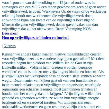
voor 1 procent van de bevolking van 15 jaar of ouder was het
aanvragen van een VOG een reden geweest om geen of geen ander
vrijwilligerswerk te doen. Werkgevers Op de vraag of de werkgever
rekening houdt met werknemers die vrijwilligerswerk doen,
antwoordde bijna een kwart van de vrijwilligers bevestigend.
Mensen die geen vrijwilligerswerk deden gaven vaker aan dan
vrijwilligers dat zij het niet wisten. Bron: Vereniging NOV
Lees meer
Hou op vrijwilligers te binden en boeien!
|
Nieuws
Kunnen we anders kijken naar én nieuwe mogelijkheden creëren
voor vrijwillige inzet als we andere begrippen gebruiken? Met deze
woorden begint het pleidooi van Willem Jan de Gast in zijn
LinkedIn artikel . Volgens hem ‘creëren woorden bepaalde
werelden’ en dat is ook zo met vrijwilligers binden en boeien: ‘Als
je vrijwilligers niet (vast)bindt of in de boeien slaat, rennen ze weer
weg… Deze manier van kijken gaat uit van een functionele en
instrumentele relatie tussen vrijwilliger en organisatie, waarbij de
organisatie een schaarse resource moet zien binnen te halen en
houden om het werk gedaan te krijgen.’ ‘Vrijwilligers willen niet
geboeid en gebonden worden, ze willen hun vrijwillige energie
betekenisvol en waardevol inzetten. Vrijwilligers zijn geen
onbetaalde werknemers en geen resource, ze zijn een source: een