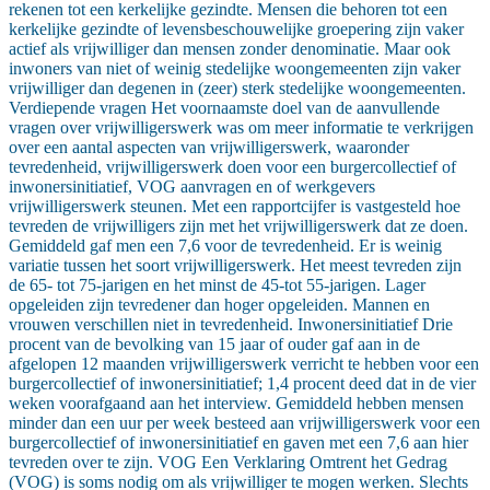
rekenen tot een kerkelijke gezindte. Mensen die behoren tot een
kerkelijke gezindte of levensbeschouwelijke groepering zijn vaker
actief als vrijwilliger dan mensen zonder denominatie. Maar ook
inwoners van niet of weinig stedelijke woongemeenten zijn vaker
vrijwilliger dan degenen in (zeer) sterk stedelijke woongemeenten.
Verdiepende vragen Het voornaamste doel van de aanvullende
vragen over vrijwilligerswerk was om meer informatie te verkrijgen
over een aantal aspecten van vrijwilligerswerk, waaronder
tevredenheid, vrijwilligerswerk doen voor een burgercollectief of
inwonersinitiatief, VOG aanvragen en of werkgevers
vrijwilligerswerk steunen. Met een rapportcijfer is vastgesteld hoe
tevreden de vrijwilligers zijn met het vrijwilligerswerk dat ze doen.
Gemiddeld gaf men een 7,6 voor de tevredenheid. Er is weinig
variatie tussen het soort vrijwilligerswerk. Het meest tevreden zijn
de 65- tot 75-jarigen en het minst de 45-tot 55-jarigen. Lager
opgeleiden zijn tevredener dan hoger opgeleiden. Mannen en
vrouwen verschillen niet in tevredenheid. Inwonersinitiatief Drie
procent van de bevolking van 15 jaar of ouder gaf aan in de
afgelopen 12 maanden vrijwilligerswerk verricht te hebben voor een
burgercollectief of inwonersinitiatief; 1,4 procent deed dat in de vier
weken voorafgaand aan het interview. Gemiddeld hebben mensen
minder dan een uur per week besteed aan vrijwilligerswerk voor een
burgercollectief of inwonersinitiatief en gaven met een 7,6 aan hier
tevreden over te zijn. VOG Een Verklaring Omtrent het Gedrag
(VOG) is soms nodig om als vrijwilliger te mogen werken. Slechts