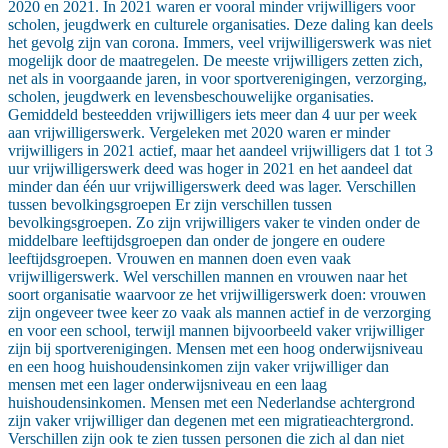
2020 en 2021. In 2021 waren er vooral minder vrijwilligers voor
scholen, jeugdwerk en culturele organisaties. Deze daling kan deels
het gevolg zijn van corona. Immers, veel vrijwilligerswerk was niet
mogelijk door de maatregelen. De meeste vrijwilligers zetten zich,
net als in voorgaande jaren, in voor sportverenigingen, verzorging,
scholen, jeugdwerk en levensbeschouwelijke organisaties.
Gemiddeld besteedden vrijwilligers iets meer dan 4 uur per week
aan vrijwilligerswerk. Vergeleken met 2020 waren er minder
vrijwilligers in 2021 actief, maar het aandeel vrijwilligers dat 1 tot 3
uur vrijwilligerswerk deed was hoger in 2021 en het aandeel dat
minder dan één uur vrijwilligerswerk deed was lager. Verschillen
tussen bevolkingsgroepen Er zijn verschillen tussen
bevolkingsgroepen. Zo zijn vrijwilligers vaker te vinden onder de
middelbare leeftijdsgroepen dan onder de jongere en oudere
leeftijdsgroepen. Vrouwen en mannen doen even vaak
vrijwilligerswerk. Wel verschillen mannen en vrouwen naar het
soort organisatie waarvoor ze het vrijwilligerswerk doen: vrouwen
zijn ongeveer twee keer zo vaak als mannen actief in de verzorging
en voor een school, terwijl mannen bijvoorbeeld vaker vrijwilliger
zijn bij sportverenigingen. Mensen met een hoog onderwijsniveau
en een hoog huishoudensinkomen zijn vaker vrijwilliger dan
mensen met een lager onderwijsniveau en een laag
huishoudensinkomen. Mensen met een Nederlandse achtergrond
zijn vaker vrijwilliger dan degenen met een migratieachtergrond.
Verschillen zijn ook te zien tussen personen die zich al dan niet