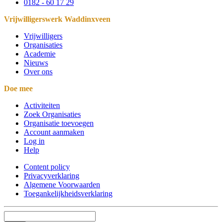
0182 - 60 17 29
Vrijwilligerswerk Waddinxveen
Vrijwilligers
Organisaties
Academie
Nieuws
Over ons
Doe mee
Activiteiten
Zoek Organisaties
Organisatie toevoegen
Account aanmaken
Log in
Help
Content policy
Privacyverklaring
Algemene Voorwaarden
Toegankelijkheidsverklaring