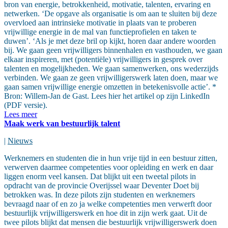
bron van energie, betrokkenheid, motivatie, talenten, ervaring en
netwerken. ‘De opgave als organisatie is om aan te sluiten bij deze
overvloed aan intrinsieke motivatie in plaats van te proberen
vrijwillige energie in de mal van functieprofielen en taken te
duwen’. ‘Als je met deze bril op kijkt, horen daar andere woorden
bij. We gaan geen vrijwilligers binnenhalen en vasthouden, we gaan
elkaar inspireren, met (potentiële) vrijwilligers in gesprek over
talenten en mogelijkheden. We gaan samenwerken, ons wederzijds
verbinden. We gaan ze geen vrijwilligerswerk laten doen, maar we
gaan samen vrijwillige energie omzetten in betekenisvolle actie’. *
Bron: Willem-Jan de Gast. Lees hier het artikel op zijn LinkedIn
(PDF versie).
Lees meer
Maak werk van bestuurlijk talent
|
Nieuws
Werknemers en studenten die in hun vrije tijd in een bestuur zitten,
verwerven daarmee competenties voor opleiding en werk en daar
liggen enorm veel kansen. Dat blijkt uit een tweetal pilots in
opdracht van de provincie Overijssel waar Deventer Doet bij
betrokken was. In deze pilots zijn studenten en werknemers
bevraagd naar of en zo ja welke competenties men verwerft door
bestuurlijk vrijwilligerswerk en hoe dit in zijn werk gaat. Uit de
twee pilots blijkt dat mensen die bestuurlijk vrijwilligerswerk doen