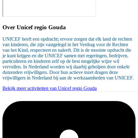
Over
Unicef regio Gouda
UNICEF heeft een opdracht; ervoor zorgen dat elk land de rechten
van kinderen, die zijn vastgelegd in het Verdrag voor de Rechten
van het Kind, respecteert en naleeft. Dit is de mooiste opdracht die
je kunt krijgen en die UNICEF samen met regeringen, bedrijven,
particulieren en kinderen zelf op de best mogelijke wijze wil
vervullen. In Nederland worden wij daarbij geholpen door enkele
duizenden vrijwilligers. Door hun actieve inzet dragen deze
vrijwilligers in Nederland bij aan de werkzaamheden van UNICEF.
Bekijk meer activiteiten van Unicef regio Gouda