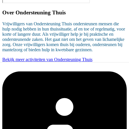
Over
Ondersteuning Thuis
Vrijwilligers van Ondersteuning Thuis ondersteunen mensen die
hulp nodig hebben in hun thuissituatie, af en toe of regelmatig, voor
korte of langere duur. Als vrijwilliger help je bij praktische en
ondersteunende zaken. Het gaat niet om het geven van lichamelijke
zorg. Onze vrijwilligers komen thuis bij ouderen, ondersteunen bij
mantelzorg of bieden hulp in kwetsbare gezinnen.
Bekijk meer activiteiten van Ondersteuning Thuis