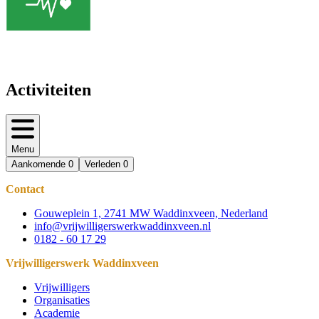
Activiteiten
Menu
Aankomende
0
Verleden
0
Contact
Gouweplein 1, 2741 MW Waddinxveen, Nederland
info@vrijwilligerswerkwaddinxveen.nl
0182 - 60 17 29
Vrijwilligerswerk Waddinxveen
Vrijwilligers
Organisaties
Academie