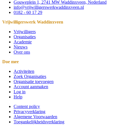
Gouweplein 1, 2741 MW Waddinxveen, Nederland
info@vrijwilligerswerkwaddinxveen.nl
0182 - 60 17 29
Vrijwilligerswerk Waddinxveen
Vrijwilligers
Organisaties
Academie
Nieuws
Over ons
Doe mee
Activiteiten
Zoek Organisaties
Organisatie toevoegen
Account aanmaken
Log in
Help
Content policy
Privacyverklaring
Algemene Voorwaarden
Toegankelijkheidsverklaring