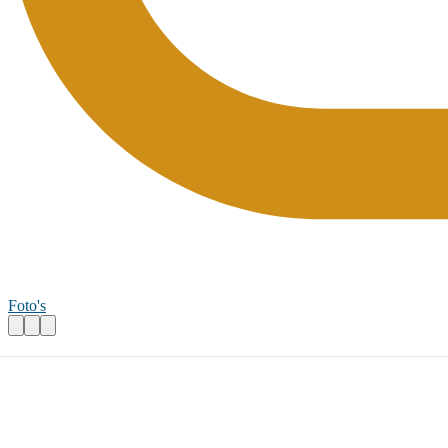
Foto's
gastheer of gastvrouw Oudheidkamer H
Praktische informatie