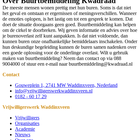
Over Buurtbemiddeling Kwadraad
De meeste mensen wonen prettig met hun buren. Soms is dat niet
het geval en ontstaan er ergernissen of meningsverschillen. Wanneer
de emoties oplopen, is het lastig om tot een gesprek te komen. Dat
doet de situatie doorgaans geen goed. Buurtbemiddeling kan helpen
om de cirkel te doorbreken. Wij geven informatie en advies over hoe
je burenoverlast zelf kunt aanpakken. Is dat niet voldoende, dan
kunnen buren onze onafhankelijke bemiddelaars inschakelen. Onder
hun deskundige begeleiding kunnen de buren samen nadenken over
een goede oplossing voor de onderlinge overlast. Wilt u gebruik
maken van buurtbemiddeling? Neem dan contact op via 088
9004000 of stuur een e-mail naar
buurtbemiddeling@kwadraad.nl
Contact
Gouweplein 1, 2741 MW Waddinxveen, Nederland
info@vrijwilligerswerkwaddinxveen.nl
0182 - 60 17 29
Vrijwilligerswerk Waddinxveen
Vrijwilligers
Organisaties
Academie
Nieuws