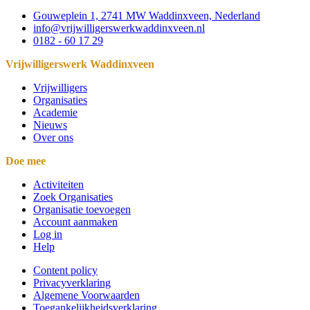
Gouweplein 1, 2741 MW Waddinxveen, Nederland
info@vrijwilligerswerkwaddinxveen.nl
0182 - 60 17 29
Vrijwilligerswerk Waddinxveen
Vrijwilligers
Organisaties
Academie
Nieuws
Over ons
Doe mee
Activiteiten
Zoek Organisaties
Organisatie toevoegen
Account aanmaken
Log in
Help
Content policy
Privacyverklaring
Algemene Voorwaarden
Toegankelijkheidsverklaring