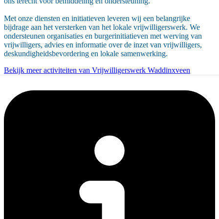
ons terecht voor bemiddeling en ondersteuning.
Met onze diensten en initiatieven leveren wij een belangrijke
bijdrage aan het versterken van het lokale vrijwilligerswerk. We
ondersteunen organisaties en burgerinitiatieven met werving van
vrijwilligers, advies en informatie over de inzet van vrijwilligers,
deskundigheidsbevordering en lokale samenwerking.
Bekijk meer activiteiten van Vrijwilligerswerk Waddinxveen