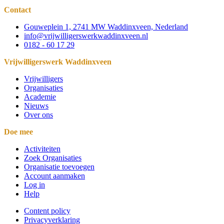
Contact
Gouweplein 1, 2741 MW Waddinxveen, Nederland
info@vrijwilligerswerkwaddinxveen.nl
0182 - 60 17 29
Vrijwilligerswerk Waddinxveen
Vrijwilligers
Organisaties
Academie
Nieuws
Over ons
Doe mee
Activiteiten
Zoek Organisaties
Organisatie toevoegen
Account aanmaken
Log in
Help
Content policy
Privacyverklaring