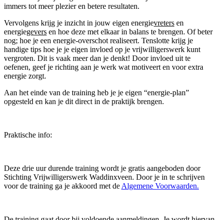
immers tot meer plezier en betere resultaten.
Vervolgens krijg je inzicht in jouw eigen energie
vreters
en
energie
gevers
en hoe deze met elkaar in balans te brengen. Of beter
nog; hoe je een energie-overschot realiseert. Tenslotte krijg je
handige tips hoe je je eigen invloed op je vrijwilligerswerk kunt
vergroten. Dit is vaak meer dan je denkt! Door invloed uit te
oefenen, geef je richting aan je werk wat motiveert en voor extra
energie zorgt.
Aan het einde van de training heb je je eigen “energie-plan”
opgesteld en kan je dit direct in de praktijk brengen.
Praktische info:
Deze drie uur durende training wordt je gratis aangeboden door
Stichting Vrijwilligerswerk Waddinxveen. Door je in te schrijven
voor de training ga je akkoord met de
Algemene Voorwaarden.
De training gaat door bij voldoende aanmeldingen. Je wordt hiervan