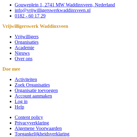
Gouweplein 1, 2741 MW Waddinxveen, Nederland
info@vrijwilligerswerkwaddinxveen.nl
0182 - 60 17 29
Vrijwilligerswerk Waddinxveen
Vrijwilligers
Organisaties
Academie
Nieuws
Over ons
Doe mee
Activiteiten
Zoek Organisaties
Organisatie toevoegen
Account aanmaken
Log in
Help
Content policy
Privacyverklaring
Algemene Voorwaarden
Toegankelijkheidsverklaring