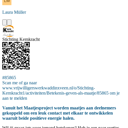
Laura
Müller
Stichting Kernkracht
#85865
Scan me of ga naar
www.vrijwilligerswerkwaddinxveen.nl/o/Stichting-
Kernkracht1/activiteiten/Betekenis-geven-als-maatje/85865 om je
aan te melden
Vanuit het Maatjesproject worden maatjes aan deelnemers
gekoppeld om een leuk contact met elkaar te ontwikkelen
waaruit beide positieve energie halen.
Wil jij graag iets voor iemand betekenen? Heb je een paar uurtjes