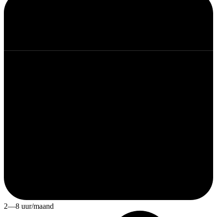
2—8 uur/maand