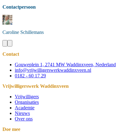
Contactpersoon
Caroline
Schillemans
Contact
Gouweplein 1, 2741 MW Waddinxveen, Nederland
info@vrijwilligerswerkwaddinxveen.nl
0182 - 60 17 29
Vrijwilligerswerk Waddinxveen
Vrijwilligers
Organisaties
Academie
Nieuws
Over ons
Doe mee