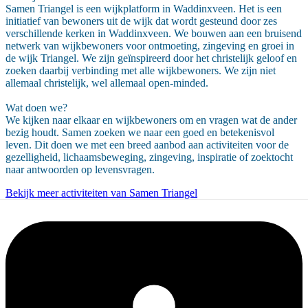
Samen Triangel is een wijkplatform in Waddinxveen. Het is een
initiatief van bewoners uit de wijk dat wordt gesteund door zes
verschillende kerken in Waddinxveen. We bouwen aan een bruisend
netwerk van wijkbewoners voor ontmoeting, zingeving en groei in
de wijk Triangel. We zijn geïnspireerd door het christelijk geloof en
zoeken daarbij verbinding met alle wijkbewoners. We zijn niet
allemaal christelijk, wel allemaal open-minded.
Wat doen we?
We kijken naar elkaar en wijkbewoners om en vragen wat de ander
bezig houdt. Samen zoeken we naar een goed en betekenisvol
leven. Dit doen we met een breed aanbod aan activiteiten voor de
gezelligheid, lichaamsbeweging, zingeving, inspiratie of zoektocht
naar antwoorden op levensvragen.
Bekijk meer activiteiten van Samen Triangel