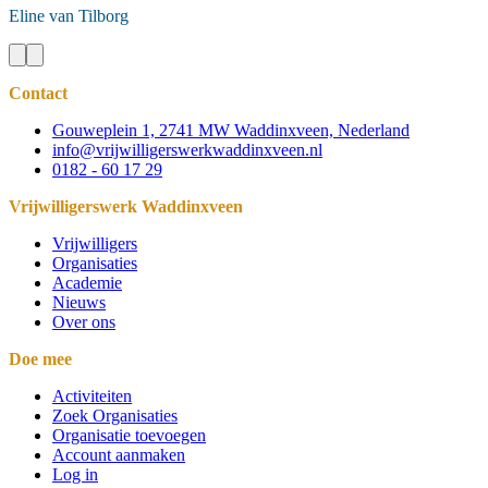
Eline
van Tilborg
Contact
Gouweplein 1, 2741 MW Waddinxveen, Nederland
info@vrijwilligerswerkwaddinxveen.nl
0182 - 60 17 29
Vrijwilligerswerk Waddinxveen
Vrijwilligers
Organisaties
Academie
Nieuws
Over ons
Doe mee
Activiteiten
Zoek Organisaties
Organisatie toevoegen
Account aanmaken
Log in