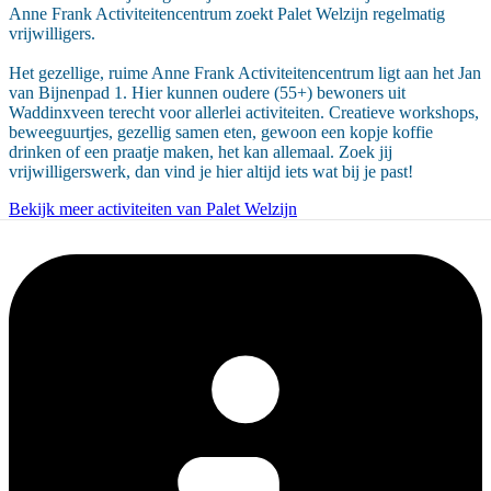
Anne Frank Activiteitencentrum zoekt Palet Welzijn regelmatig
vrijwilligers.
Het gezellige, ruime Anne Frank Activiteitencentrum ligt aan het Jan
van Bijnenpad 1. Hier kunnen oudere (55+) bewoners uit
Waddinxveen terecht voor allerlei activiteiten. Creatieve workshops,
beweeguurtjes, gezellig samen eten, gewoon een kopje koffie
drinken of een praatje maken, het kan allemaal. Zoek jij
vrijwilligerswerk, dan vind je hier altijd iets wat bij je past!
Bekijk meer activiteiten van Palet Welzijn