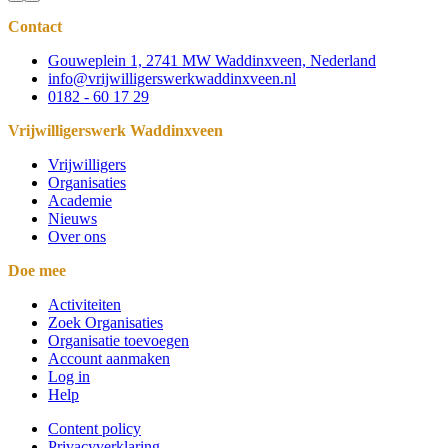
Contact
Gouweplein 1, 2741 MW Waddinxveen, Nederland
info@vrijwilligerswerkwaddinxveen.nl
0182 - 60 17 29
Vrijwilligerswerk Waddinxveen
Vrijwilligers
Organisaties
Academie
Nieuws
Over ons
Doe mee
Activiteiten
Zoek Organisaties
Organisatie toevoegen
Account aanmaken
Log in
Help
Content policy
Privacyverklaring