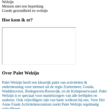
Welzijn
Mensen met een beperking
Goede gezondheid en welzijn
Hoe kom ik er?
Over
Palet Welzijn
Palet Welzijn heeft een kleurrijk palet van activiteiten &
ondersteuning voor mensen uit de regio Zoetermeer, Gouda,
Waddinxveen, Bodegraven-Reeuwijk, en de Krimpenerwaard. Palet
Welzijn is er speciaal voor mantelzorgers van alle leeftijden en
ouderen. Ook vrijwilligers zijn van harte welkom bij ons. Voor Het
Anne Frank Activiteitencentrum zoekt Palet Welzijn regelmatig
vrijwilligers.