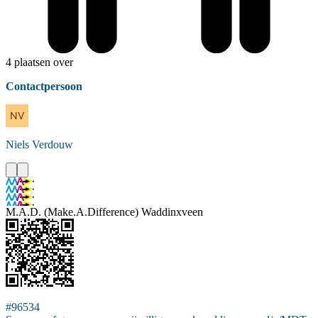
4 plaatsen over
Contactpersoon
Niels
Verdouw
M.A.D. (Make.A.Difference) Waddinxveen
#96534