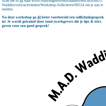
Scan me of ga naar www.vrijwilligerswerkwaddinxveen.nl/o/MDT-
Waddinxveen/activiteiten/Workshop-Solliciteren/96534 om je aan te
melden
Na deze workshop ga jij beter voorbereid een sollicitatiegesprek
in! Je wordt getraind door (oud-)werkgevers die je tips & trics
geven voor een goed gesprek!