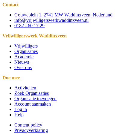
Contact
Gouweplein 1, 2741 MW Waddinxveen, Nederland
info@vrijwilligerswerkwaddinxveen.nl
0182 - 60 17 29
Vrijwilligerswerk Waddinxveen
Vrijwilligers
Organisaties
Academie
Nieuws
Over ons
Doe mee
Activiteiten
Zoek Organisaties
Organisatie toevoegen
Account aanmaken
Log in
Help
Content policy
Privacyverklaring