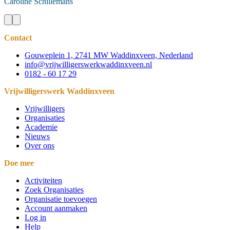
Caroline
Schillemans
Contact
Gouweplein 1, 2741 MW Waddinxveen, Nederland
info@vrijwilligerswerkwaddinxveen.nl
0182 - 60 17 29
Vrijwilligerswerk Waddinxveen
Vrijwilligers
Organisaties
Academie
Nieuws
Over ons
Doe mee
Activiteiten
Zoek Organisaties
Organisatie toevoegen
Account aanmaken
Log in
Help