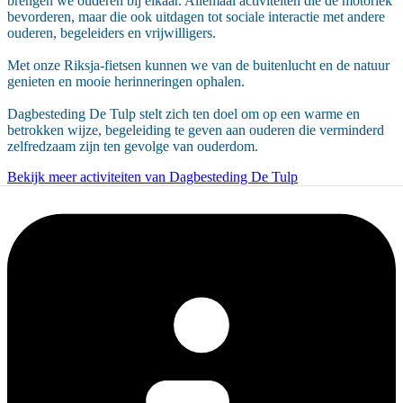
brengen we ouderen bij elkaar. Allemaal activiteiten die de motoriek
bevorderen, maar die ook uitdagen tot sociale interactie met andere
ouderen, begeleiders en vrijwilligers.
Met onze Riksja-fietsen kunnen we van de buitenlucht en de natuur
genieten en mooie herinneringen ophalen.
Dagbesteding De Tulp stelt zich ten doel om op een warme en
betrokken wijze, begeleiding te geven aan ouderen die verminderd
zelfredzaam zijn ten gevolge van ouderdom.
Bekijk meer activiteiten van Dagbesteding De Tulp