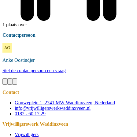
1 plaats over
Contactpersoon
Anke
Oostindjer
Stel de contactpersoon een vraag
Contact
Gouweplein 1, 2741 MW Waddinxveen, Nederland
info@vrijwilligerswerkwaddinxveen.nl
0182 - 60 17 29
Vrijwilligerswerk Waddinxveen
Vrijwilligers