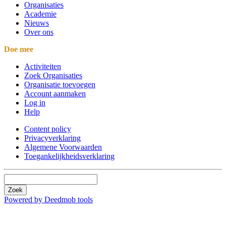
Organisaties
Academie
Nieuws
Over ons
Doe mee
Activiteiten
Zoek Organisaties
Organisatie toevoegen
Account aanmaken
Log in
Help
Content policy
Privacyverklaring
Algemene Voorwaarden
Toegankelijkheidsverklaring
Zoek
Powered by Deedmob tools