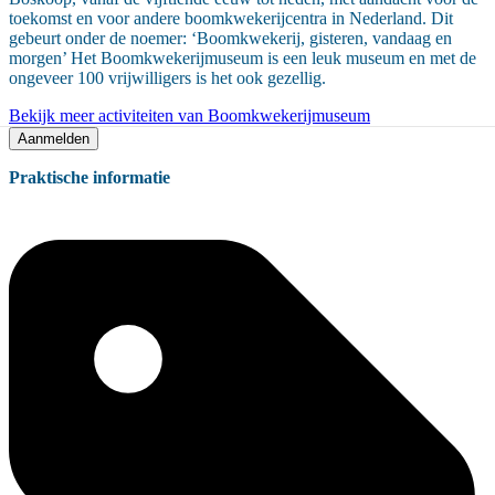
toekomst en voor andere boomkwekerijcentra in Nederland. Dit
gebeurt onder de noemer: ‘Boomkwekerij, gisteren, vandaag en
morgen’ Het Boomkwekerijmuseum is een leuk museum en met de
ongeveer 100 vrijwilligers is het ook gezellig.
Bekijk meer activiteiten van Boomkwekerijmuseum
Aanmelden
Praktische informatie