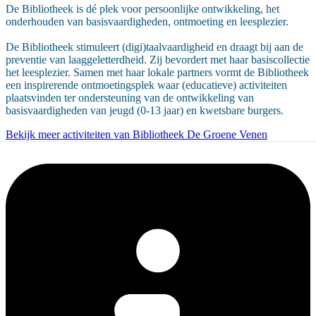
De Bibliotheek is dé plek voor persoonlijke ontwikkeling, het
onderhouden van basisvaardigheden, ontmoeting en leesplezier.
De Bibliotheek stimuleert (digi)taalvaardigheid en draagt bij aan de
preventie van laaggeletterdheid. Zij bevordert met haar basiscollectie
het leesplezier. Samen met haar lokale partners vormt de Bibliotheek
een inspirerende ontmoetingsplek waar (educatieve) activiteiten
plaatsvinden ter ondersteuning van de ontwikkeling van
basisvaardigheden van jeugd (0-13 jaar) en kwetsbare burgers.
Bekijk meer activiteiten van Bibliotheek De Groene Venen