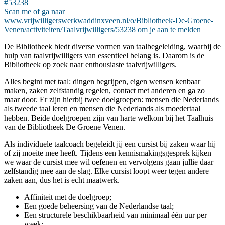
#53238
Scan me of ga naar
www.vrijwilligerswerkwaddinxveen.nl/o/Bibliotheek-De-Groene-
Venen/activiteiten/Taalvrijwilligers/53238 om je aan te melden
De Bibliotheek biedt diverse vormen van taalbegeleiding, waarbij de
hulp van taalvrijwilligers van essentieel belang is. Daarom is de
Bibliotheek op zoek naar enthousiaste taalvrijwilligers.
Alles begint met taal: dingen begrijpen, eigen wensen kenbaar
maken, zaken zelfstandig regelen, contact met anderen en ga zo
maar door. Er zijn hierbij twee doelgroepen: mensen die Nederlands
als tweede taal leren en mensen die Nederlands als moedertaal
hebben. Beide doelgroepen zijn van harte welkom bij het Taalhuis
van de Bibliotheek De Groene Venen.
Als individuele taalcoach begeleidt jij een cursist bij zaken waar hij
of zij moeite mee heeft. Tijdens een kennismakingsgesprek kijken
we waar de cursist mee wil oefenen en vervolgens gaan jullie daar
zelfstandig mee aan de slag. Elke cursist loopt weer tegen andere
zaken aan, dus het is echt maatwerk.
Affiniteit met de doelgroep;
Een goede beheersing van de Nederlandse taal;
Een structurele beschikbaarheid van minimaal één uur per
week;