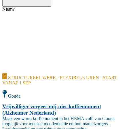
Nieuw
STRUCTUREEL WERK · FLEXIBELE UREN · START
VANAF 1 SEP
Gouda
Vrijwilliger vergeet-mij-niet-koffiemoment
(Alzheimer Nederland)
Maak een warm koffiemoment in het HEMA-café van Gouda
mogelijk voor mensen met dementie en hun mantelzorgers.
Laagdrempelig en met ruimte voor ontmoeting.